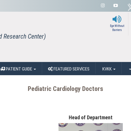
Ege Without
Barriers
nd Research Center)
PATIENT GUIDE
FEATURED SERVİCES
KVKK
Pediatric Cardiology Doctors
Head of Department