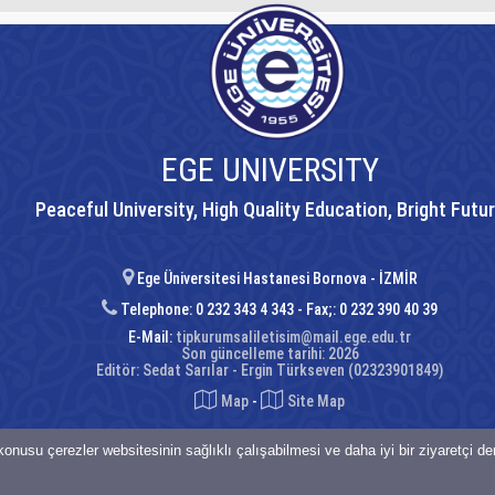
EGE UNIVERSITY
Peaceful University, High Quality Education, Bright Futu
Ege Üniversitesi Hastanesi Bornova - İZMİR
Telephone: 0 232 343 4 343 - Fax;: 0 232 390 40 39
E-Mail:
tipkurumsaliletisim@mail.ege.edu.tr
Son güncelleme tarihi: 2026
Editör: Sedat Sarılar - Ergin Türkseven (02323901849)
Map
-
Site Map
onusu çerezler websitesinin sağlıklı çalışabilmesi ve daha iyi bir ziyaretçi d
saklıdır.