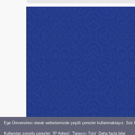
Ege Üniversitesi olarak websitemizde çeşitli çerezler kullanmaktayız. Söz k
© Bilgi İşlem Daire Başkanlığı-2021-EGE ÜNiVERSiTESi Her hakkı 
Kullanılan zorunlu çerezler: 'IP Adresi', 'Tarayıcı Türü'
Daha fazla bilgi
Başka bir düğmeyle chatbot’u açmak için:
Aday Asistanına Sor