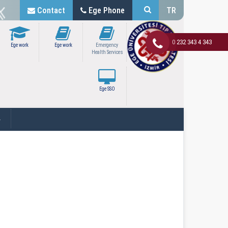
Contact
Ege Phone
TR
0 232 343 4 343
Ege work
Ege work
Emergency
Health Services
Ege SSO